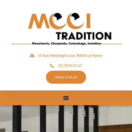
13 Rue Westinghouse 76600 Le Havre
02.79.01.17.47
Devis Gratuit