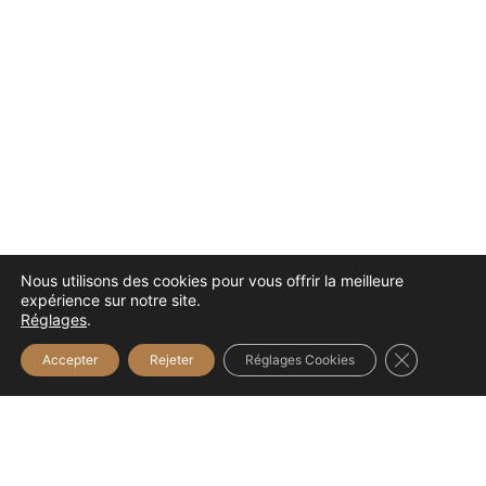
Nous utilisons des cookies pour vous offrir la meilleure
expérience sur notre site.
Réglages
.
Fermer la b
Accepter
Rejeter
Réglages Cookies