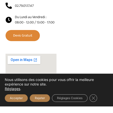
02.79.01.17.47
Du Lundi au Vendredi :
08:00 - 12:00 / 13:00 - 17:00
Devis Gratuit
Nous utilisons des cookies pour vous offrir la meilleure
expérience sur notre site.
Réglages
.
Fermer la b
Accepter
Rejeter
Réglages Cookies